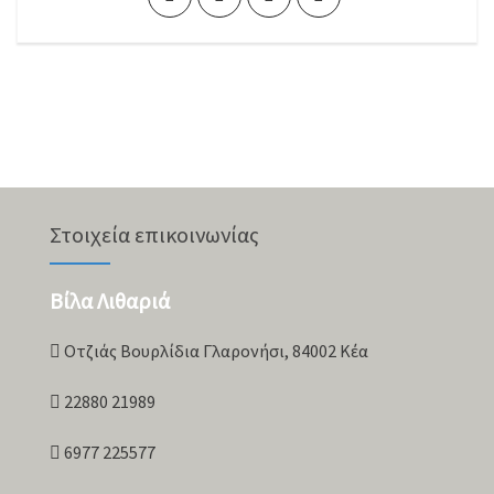
Στοιχεία επικοινωνίας
Βίλα Λιθαριά
Οτζιάς Βουρλίδια Γλαρονήσι, 84002 Κέα
22880 21989
6977 225577