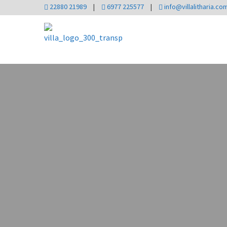
22880 21989
|
6977 225577
|
info@villalitharia.co