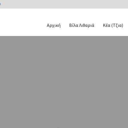
m
Αρχική
Βίλα Λιθαριά
Κέα (Τζια)