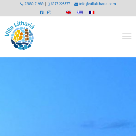
22880 21989
|
6977 225577
|
info@villalitharia.com