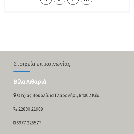
Στοιχεία επικοινωνίας
Βίλα Λιθαριά
Οτζιάς Βουρλίδια Γλαρονήσι, 84002 Κέα
22880 21989
6977 225577