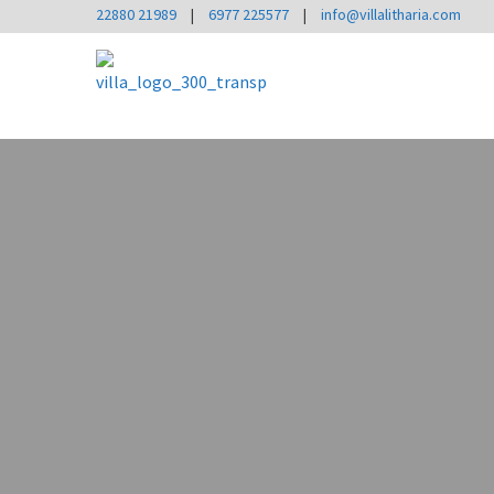
22880 21989
|
6977 225577
|
info@villalitharia.com