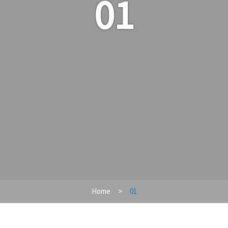
01
Home
01