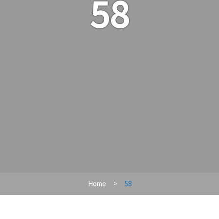
58
Home
58