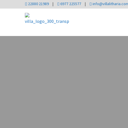
22880 21989
|
6977 225577
|
info@villalitharia.co