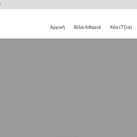
m
Αρχική
Βίλα Λιθαριά
Κέα (Τζια)